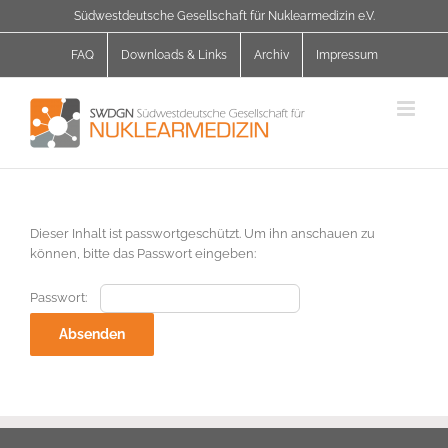
Zum
Südwestdeutsche Gesellschaft für Nuklearmedizin e.V.
Inhalt
springen
FAQ
Downloads & Links
Archiv
Impressum
Dieser Inhalt ist passwortgeschützt. Um ihn anschauen zu
können, bitte das Passwort eingeben:
Passwort: