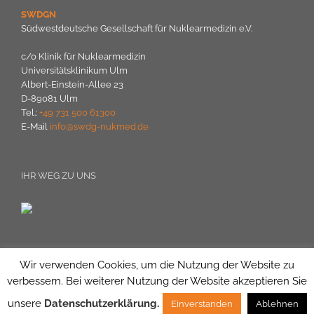
SWDGN
Südwestdeutsche Gesellschaft für Nuklearmedizin e.V.
c/o Klinik für Nuklearmedizin
Universitätsklinikum Ulm
Albert-Einstein-Allee 23
D-89081 Ulm
Tel.:
+49 731 500 61300
E-Mail
info@swdg-nukmed.de
IHR WEG ZU UNS
Wir verwenden Cookies, um die Nutzung der Website zu
verbessern. Bei weiterer Nutzung der Website akzeptieren Sie
© 2016 SWDGN - Südwestdeutsche Gesellschaft für Nuklearmedizin
unsere
Datenschutzerklärung.
Einverstanden
Ablehnen
e.V.|
Impressum
| Design by
arvenio marketing GmbH