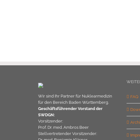
WEITE
Wir sind Ihr Partner für Nuklearmedizin
FAQ
für den Bereich Baden Württemberg.
Geschäftsführender Vorstand der
Down
SWDGN:
Vorsitzender:
Arch
Prof. Dr. med. Ambros Beer
Stellvertretender Vorsitzender:
Impr
Dr. med. Benjamin Kläsner