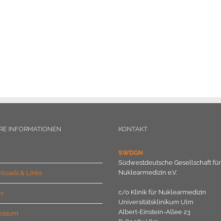
RE INFORMATIONEN
KONTAKT
SWDGN
Südwestdeutsche Gesellschaft für
Nuklearmedizin e.V.
loads & Links
c/o Klinik für Nuklearmedizin
iv
Universitätsklinikum Ulm
Albert-Einstein-Allee 23
essum