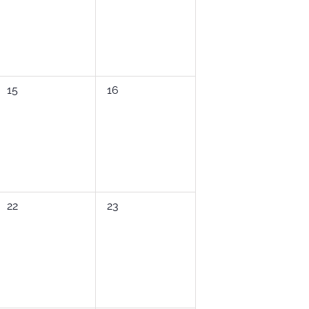
0
0
15
16
Veranstaltungen,
Veranstaltungen,
0
0
22
23
Veranstaltungen,
Veranstaltungen,