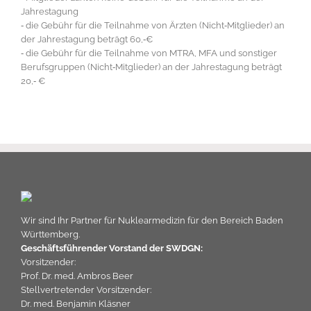
Jahrestagung
‐ die Gebühr für die Teilnahme von Ärzten (Nicht‐Mitglieder) an
der Jahrestagung beträgt 60,‐€
‐ die Gebühr für die Teilnahme von MTRA, MFA und sonstiger
Berufsgruppen (Nicht‐Mitglieder) an der Jahrestagung beträgt
20,‐ €
Wir sind Ihr Partner für Nuklearmedizin für den Bereich Baden
Württemberg.
Geschäftsführender Vorstand der SWDGN:
Vorsitzender:
Prof. Dr. med. Ambros Beer
Stellvertretender Vorsitzender:
Dr. med. Benjamin Kläsner