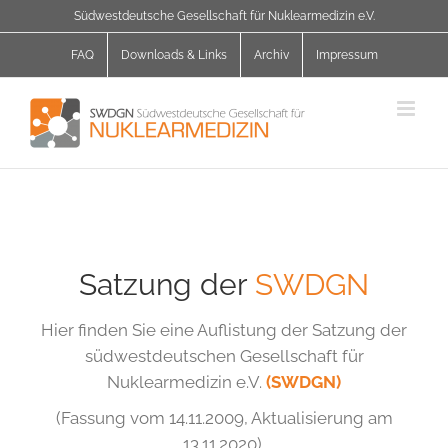
Zum
Südwestdeutsche Gesellschaft für Nuklearmedizin e.V.
Inhalt
springen
FAQ
Downloads & Links
Archiv
Impressum
Satzung der
SWDGN
Hier finden Sie eine Auflistung der Satzung der
südwestdeutschen Gesellschaft für
Nuklearmedizin e.V.
(SWDGN)
(Fassung vom 14.11.2009, Aktualisierung am
13.11.2020).