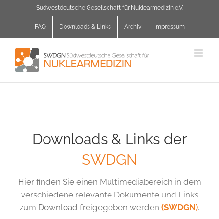
Zum
Südwestdeutsche Gesellschaft für Nuklearmedizin e.V.
Inhalt
springen
FAQ
Downloads & Links
Archiv
Impressum
Downloads & Links der
SWDGN
Hier finden Sie einen Multimediabereich in dem
verschiedene relevante Dokumente und Links
zum Download freigegeben werden
(SWDGN)
.