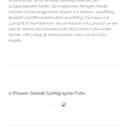
zunehmende, diffus verteilte Gelenkschmerzen, am
ausgeprägtesten beider Sprunggelenke. Röntgen Hände,
Vorfüße und Sprunggelenke, jeweils in 2 Ebenen, unauffällig.
Blutbild und Differentialblutbild unauffällig, Harnsäure mit
4,3mg/dl im Normbereich. Serum-Kalzium mit 5,1mval/l an der
oberen Grenze des Normbereichs. BSG 20mm in der ersten
Stunde, CRP 1,6mg/dl, Rheumafaktor, ANA und HLA-B27
negativ.
2-Phasen-Skelett-Szintigraphie Füße